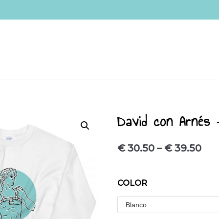
David con Arnés 
€
30.50
–
€
39.50
COLOR