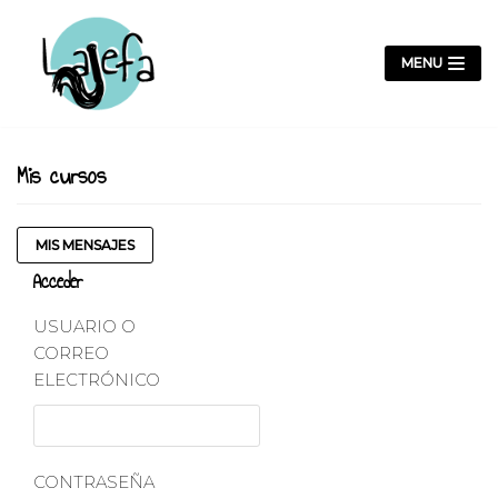
SALTAR
AL
MENU
CONTENIDO
Mis cursos
MIS MENSAJES
Acceder
USUARIO O
CORREO
ELECTRÓNICO
CONTRASEÑA